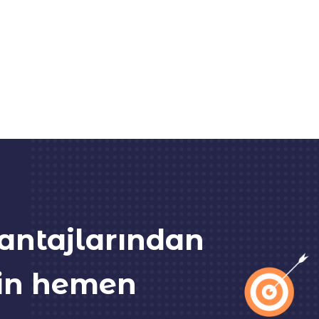
antajlarından
in hemen